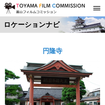
コ
ン
メ
テ
ニ
ン
ュ
ロケーションナビ
ー
ツ
に
ス
キ
ッ
円隆寺
プ