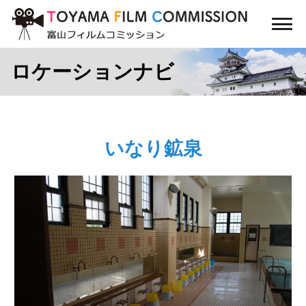
コ
ン
メ
テ
ニ
ン
ュ
ロケーションナビ
ー
ツ
に
ス
キ
ッ
いなり鉱泉
プ