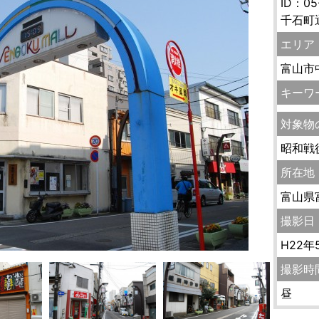
ID：05
千石町
エリア
富山市
キーワ
対象物
昭和戦
所在地
富山県
撮影日
H22年
撮影時
昼