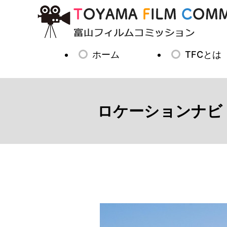
コ
ン
テ
ン
ツ
ホーム
TFCとは
に
ス
キ
ッ
ロケーションナビ
プ