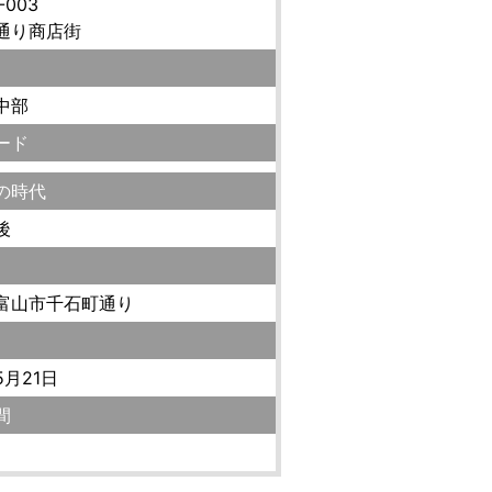
-003
通り商店街
中部
ード
の時代
後
富山市千石町通り
5月21日
間