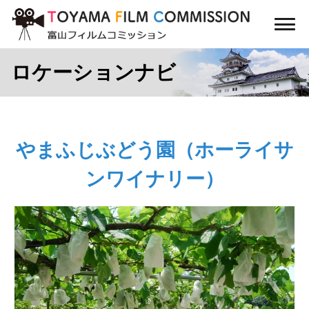
コ
ン
メ
テ
ニ
ン
ュ
ロケーションナビ
ー
ツ
に
ス
キ
ッ
やまふじぶどう園（ホーライサ
プ
ンワイナリー）