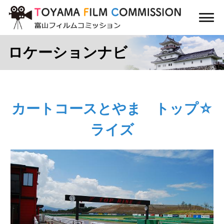
コ
ン
メ
テ
ニ
ン
ュ
ロケーションナビ
ー
ツ
に
ス
キ
ッ
カートコースとやま トップ☆
プ
ライズ