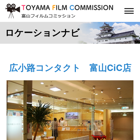
コ
ン
メ
テ
ニ
ン
ュ
ロケーションナビ
ー
ツ
に
ス
キ
ッ
広小路コンタクト 富山CiC店
プ