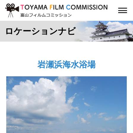
コ
ン
メ
テ
ニ
ン
ュ
ロケーションナビ
ー
ツ
に
ス
キ
ッ
岩瀬浜海水浴場
プ