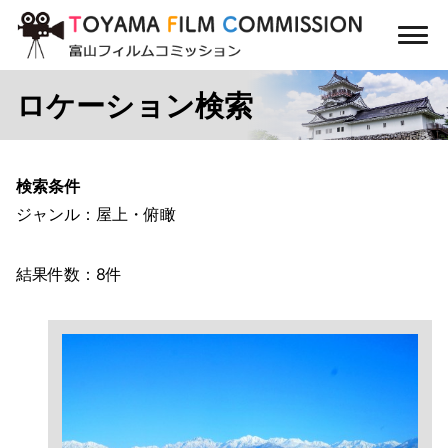
コ
ン
メ
テ
ニ
ン
ュ
ロケーション検索
ー
ツ
に
ス
キ
検索条件
ッ
ジャンル：屋上・俯瞰
プ
結果件数：8件