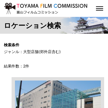
コ
ン
メ
テ
ニ
ン
ュ
ロケーション検索
ー
ツ
に
ス
キ
検索条件
ッ
ジャンル：大型店舗(郊外店含む)
プ
結果件数：2件