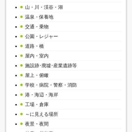
山・川・渓谷・湖
温泉・保養地
交通・乗物
公園・レジャー
道路・橋
屋内・室内
施設跡･廃墟･産業遺跡等
屋上・俯瞰
学校・病院・警察・消防
港・海辺・海岸
工場・倉庫
～に見える場所
夜景・夜間