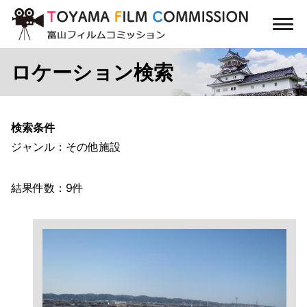
コ
ン
メ
テ
ニ
ン
ュ
ロケーション検索
ー
ツ
に
ス
キ
検索条件
ッ
ジャンル：その他施設
プ
結果件数：9件