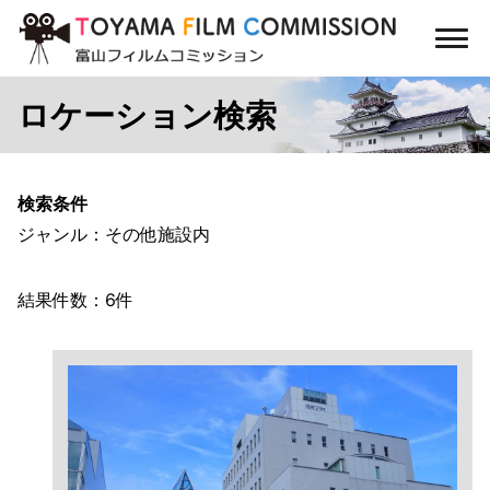
コ
ン
メ
テ
ニ
ン
ュ
ロケーション検索
ー
ツ
に
ス
キ
検索条件
ッ
ジャンル：その他施設内
プ
結果件数：6件